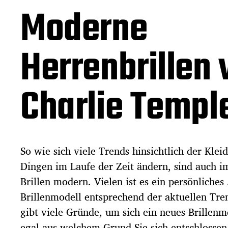
r
Moderne
a
g
s
Herrenbrillen 
d
a
t
u
Charlie Templ
m
So wie sich viele Trends hinsichtlich der Kle
Dingen im Laufe der Zeit ändern, sind auch 
Brillen modern. Vielen ist es ein persönliches
Brillenmodell entsprechend der aktuellen Tre
gibt viele Gründe, um sich ein neues Brillen
egal aus welchem Grund Sie sich entschlossen