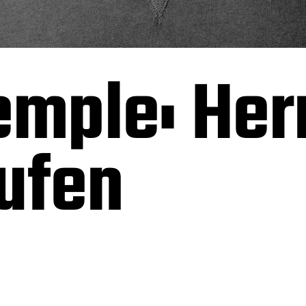
emple: Her
ufen