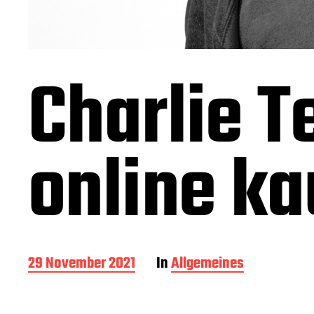
Charlie T
online ka
B
29 November 2021
In
Allgemeines
e
i
t