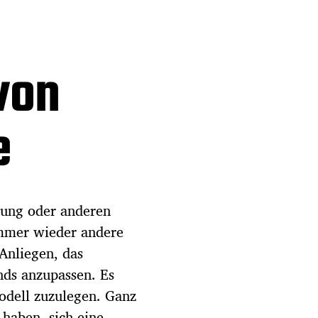
von
e
idung oder anderen
immer wieder andere
 Anliegen, das
nds anzupassen. Es
modell zuzulegen. Ganz
 haben, sich eine